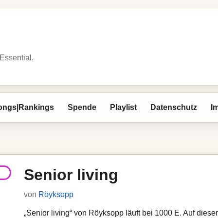
 Essential.
ongs|Rankings
Spende
Playlist
Datenschutz
I
Senior living
von
Röyksopp
„Senior living“ von Röyksopp läuft bei 1000 E. Auf diese