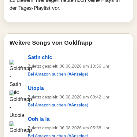
Zu diesem Titel liegen heute noch keine Plays in
der Tages-Playlist vor.
Weitere Songs von Goldfrapp
Satin chic
Zuletzt gespielt: 06.08.2026 um 10:56 Uhr
Bei Amazon suchen (#Anzeige)
Utopia
Zuletzt gespielt: 06.08.2026 um 09:42 Uhr
Bei Amazon suchen (#Anzeige)
Ooh la la
Zuletzt gespielt: 06.08.2026 um 05:58 Uhr
Bei Amazon suchen (#Anzeige)