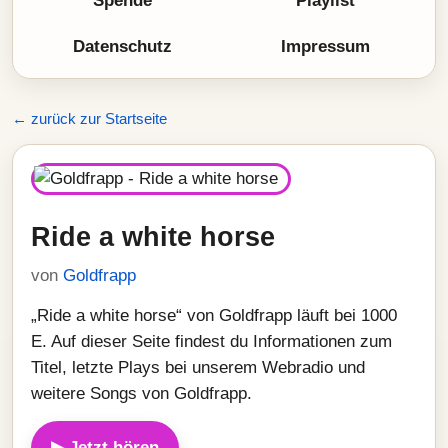
Spende
Playlist
Datenschutz
Impressum
← zurück zur Startseite
Ride a white horse
von
Goldfrapp
„Ride a white horse“ von Goldfrapp läuft bei 1000
E. Auf dieser Seite findest du Informationen zum
Titel, letzte Plays bei unserem Webradio und
weitere Songs von Goldfrapp.
▶ Jetzt hören