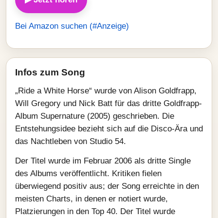
Bei Amazon suchen (#Anzeige)
Infos zum Song
„Ride a White Horse“ wurde von Alison Goldfrapp,
Will Gregory und Nick Batt für das dritte Goldfrapp-
Album Supernature (2005) geschrieben. Die
Entstehungsidee bezieht sich auf die Disco-Ära und
das Nachtleben von Studio 54.
Der Titel wurde im Februar 2006 als dritte Single
des Albums veröffentlicht. Kritiken fielen
überwiegend positiv aus; der Song erreichte in den
meisten Charts, in denen er notiert wurde,
Platzierungen in den Top 40. Der Titel wurde