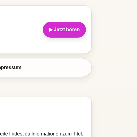
▶ Jetzt hören
mpressum
ite findest du Informationen zum Titel,