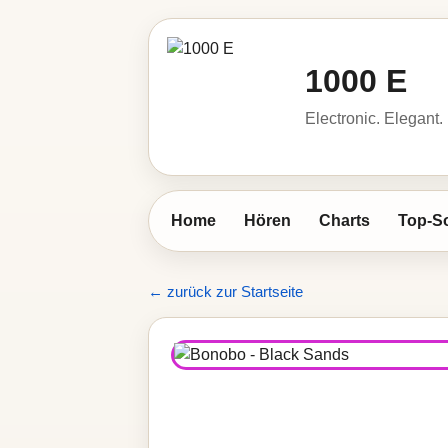
1000 E
Electronic. Elegant.
Home
Hören
Charts
Top-S
← zurück zur Startseite