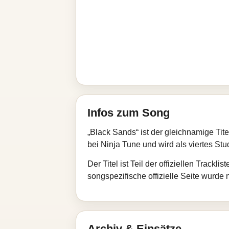
Infos zum Song
„Black Sands“ ist der gleichnamige Ti
bei Ninja Tune und wird als viertes Stu
Der Titel ist Teil der offiziellen Track
songspezifische offizielle Seite wurde
Archiv & Einsätze