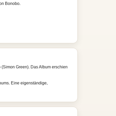
von Bonobo.
bo (Simon Green). Das Album erschien
Albums. Eine eigenständige,