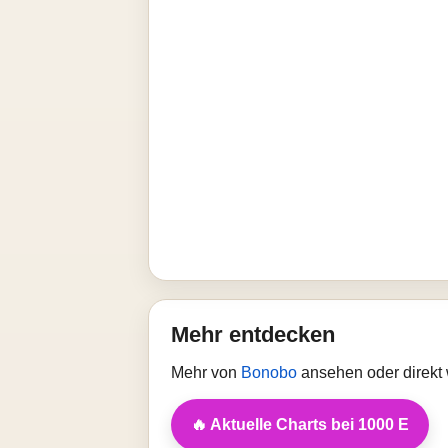
Mehr entdecken
Mehr von
Bonobo
ansehen oder direkt
🔥 Aktuelle Charts bei 1000 E