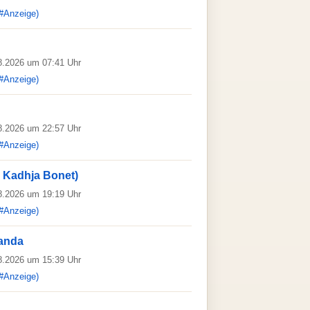
#Anzeige)
08.2026 um 07:41 Uhr
#Anzeige)
08.2026 um 22:57 Uhr
#Anzeige)
. Kadhja Bonet)
08.2026 um 19:19 Uhr
#Anzeige)
anda
08.2026 um 15:39 Uhr
#Anzeige)