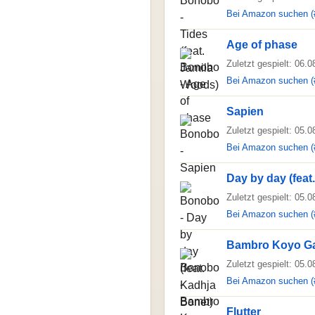
Bei Amazon suchen (
Age of phase
Zuletzt gespielt: 06.
Bei Amazon suchen (
Sapien
Zuletzt gespielt: 05.
Bei Amazon suchen (
Day by day (feat
Zuletzt gespielt: 05.
Bei Amazon suchen (
Bambro Koyo G
Zuletzt gespielt: 05.
Bei Amazon suchen (
Flutter