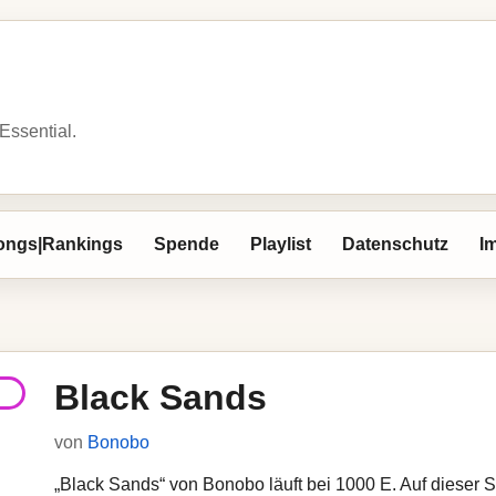
 Essential.
ongs|Rankings
Spende
Playlist
Datenschutz
I
Black Sands
von
Bonobo
„Black Sands“ von Bonobo läuft bei 1000 E. Auf dieser Se