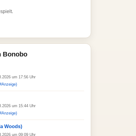
spielt.
n Bonobo
08.2026 um 17:56 Uhr
#Anzeige)
08.2026 um 15:44 Uhr
#Anzeige)
ila Woods)
08.2026 um 09:09 Uhr